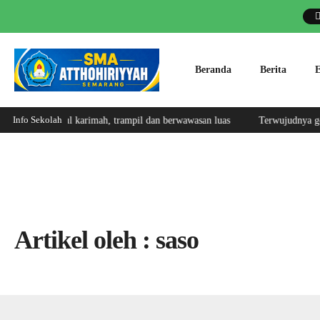
Beranda
Berita
E
Info Sekolah
wa, berakhlakul karimah, trampil dan berwawasan luas
Terwujudnya gene
Artikel oleh : saso