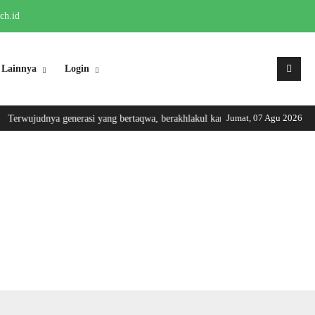
ch.id
Lainnya
Login
Jumat, 07 Agu 2026
Terwujudnya generasi yang bertaqwa, berakhlakul karimah, trampil dan berwaw