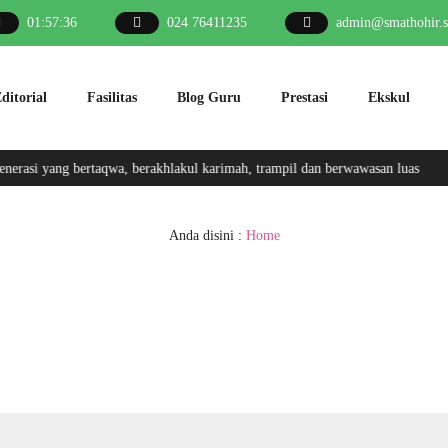
01
:
57
:
37
024 76411235
admin@smathohir.s
ditorial
Fasilitas
Blog Guru
Prestasi
Ekskul
rasi yang bertaqwa, berakhlakul karimah, trampil dan berwawasan luas
Anda disini :
Home