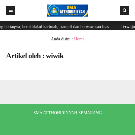
g bertaqwa, berakhlakul karimah, trampil dan berwawasan luas
Terwujud
Beranda
Berita
Anda disini :
Home
Editorial
Artikel oleh : wiwik
Fasilitas
Blog Guru
Prestasi
Ekskul
Lainnya
SMA ATTHOHIRIYYAH SEMARANG
Login
Galeri
GTK
Login Web