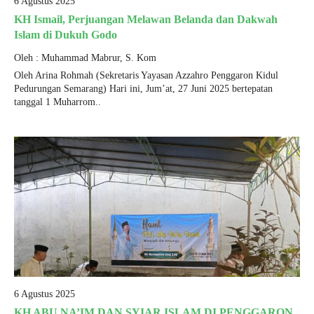
6 Agustus 2025
Video
Login Email
KH Ismail, Perjuangan Melawan Belanda dan Dakwah
Islam di Dukuh Godo
Siswa
Oleh : Muhammad Mabrur, S. Kom
Alumni
Oleh Arina Rohmah (Sekretaris Yayasan Azzahro Penggaron Kidul
Pedurungan Semarang) Hari ini, Jum’at, 27 Juni 2025 bertepatan
Materi + Tugas
tanggal 1 Muharrom..
Download
6 Agustus 2025
KH ABU NA’IM DAN SYIAR ISLAM DI PENGGARON