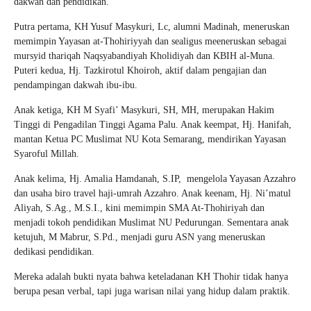
dakwah dan pendidikan.
Putra pertama, KH Yusuf Masykuri, Lc, alumni Madinah, meneruskan
memimpin Yayasan at-Thohiriyyah dan sealigus meeneruskan sebagai
mursyid thariqah Naqsyabandiyah Kholidiyah dan KBIH al-Muna.
Puteri kedua, Hj. Tazkirotul Khoiroh, aktif dalam pengajian dan
pendampingan dakwah ibu-ibu.
Anak ketiga, KH M Syafi’ Masykuri, SH, MH, merupakan Hakim
Tinggi di Pengadilan Tinggi Agama Palu. Anak keempat, Hj. Hanifah,
mantan Ketua PC Muslimat NU Kota Semarang, mendirikan Yayasan
Syaroful Millah.
Anak kelima, Hj. Amalia Hamdanah, S.IP, mengelola Yayasan Azzahro
dan usaha biro travel haji-umrah Azzahro. Anak keenam, Hj. Ni’matul
Aliyah, S.Ag., M.S.I., kini memimpin SMA At-Thohiriyah dan
menjadi tokoh pendidikan Muslimat NU Pedurungan. Sementara anak
ketujuh, M Mabrur, S.Pd., menjadi guru ASN yang meneruskan
dedikasi pendidikan.
Mereka adalah bukti nyata bahwa keteladanan KH Thohir tidak hanya
berupa pesan verbal, tapi juga warisan nilai yang hidup dalam praktik.