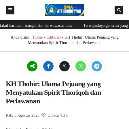
trampil dan berwawasan luas
Terwujudnya generasi yang bertaqwa, bera
Beranda
Berita
Anda disini :
Home
-
Editorial
- KH Thohir: Ulama Pejuang yang
Menyatukan Spirit Thoriqoh dan Perlawanan
Editorial
Fasilitas
Blog Guru
Prestasi
KH Thohir: Ulama Pejuang yang
Menyatukan Spirit Thoriqoh dan
Ekskul
Perlawanan
Lainnya
Login
Galeri
Rab, 6 Agustus 2025
Dibaca 411x
GTK
Login Web