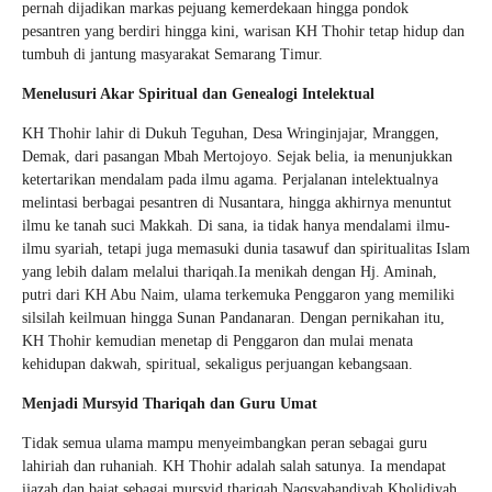
pernah dijadikan markas pejuang kemerdekaan hingga pondok
pesantren yang berdiri hingga kini, warisan KH Thohir tetap hidup dan
tumbuh di jantung masyarakat Semarang Timur.
Menelusuri Akar Spiritual dan Genealogi Intelektual
KH Thohir lahir di Dukuh Teguhan, Desa Wringinjajar, Mranggen,
Demak, dari pasangan Mbah Mertojoyo. Sejak belia, ia menunjukkan
ketertarikan mendalam pada ilmu agama. Perjalanan intelektualnya
melintasi berbagai pesantren di Nusantara, hingga akhirnya menuntut
ilmu ke tanah suci Makkah. Di sana, ia tidak hanya mendalami ilmu-
ilmu syariah, tetapi juga memasuki dunia tasawuf dan spiritualitas Islam
yang lebih dalam melalui thariqah.Ia menikah dengan Hj. Aminah,
putri dari KH Abu Naim, ulama terkemuka Penggaron yang memiliki
silsilah keilmuan hingga Sunan Pandanaran. Dengan pernikahan itu,
KH Thohir kemudian menetap di Penggaron dan mulai menata
kehidupan dakwah, spiritual, sekaligus perjuangan kebangsaan.
Menjadi Mursyid Thariqah dan Guru Umat
Tidak semua ulama mampu menyeimbangkan peran sebagai guru
lahiriah dan ruhaniah. KH Thohir adalah salah satunya. Ia mendapat
ijazah dan baiat sebagai mursyid thariqah Naqsyabandiyah Kholidiyah