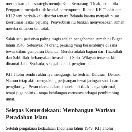
merupakan jalur strategis menuju Kota Semarang. Tidak heran bila
Penggaron menjadi titik krusial pertempuran. Rumah KH Thohir dan
KH Zaeni berkali-kali diserbu tentara Belanda karena menjadi pusat
koordinasi laskar pejuang. Penyerbuan itu bahkan menyebabkan rumah
mereka dihancurkan total.
Salah satu peristiwa paling tragis adalah pengeboman rumah di Bugen
tahun 1946. Sebanyak 74 orang pejuang yang bersembunyi di sana
tewas dalam gempuran Belanda. Mereka adalah bagian dari Hizbullah
dan Sabilillah, kebanyakan berasal dari Solo. Wilayah tersebut kini
dinamai Jalan Syuhada, sebagai bentuk penghormatan.
KH Thohir sendiri akhirnya mengungsi ke Sedran, Bulusari, Demak.
Namun tetap aktif menyokong perjuangan lewat jaringan santri dan
pengikutnya. Peran ulama dalam konteks ini tidak hanya spiritual,
tetapi juga politis—tanpa kehilangan esensinya sebagai pembimbing
umat.
Selepas Kemerdekaan: Membangun Warisan
Peradaban Islam
Setelah pengakuan kedaulatan Indonesia tahun 1949, KH Thohir