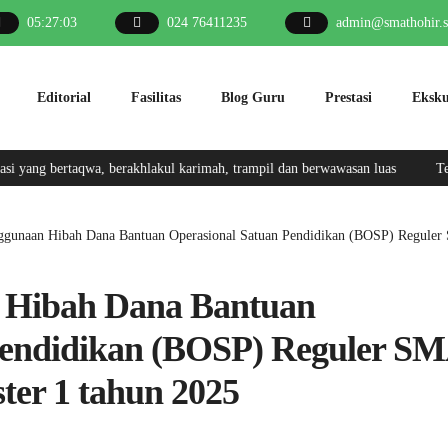
05
:
27
:
04
024 76411235
admin@smathohir.s
Editorial
Fasilitas
Blog Guru
Prestasi
Eksku
rtaqwa, berakhlakul karimah, trampil dan berwawasan luas
Terwujudnya 
ggunaan Hibah Dana Bantuan Operasional Satuan Pendidikan (BOSP) Reguler 
 Hibah Dana Bantuan
Pendidikan (BOSP) Reguler S
ter 1 tahun 2025