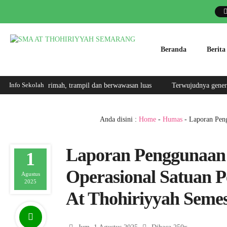
Beranda
Berita
Info Sekolah
kul karimah, trampil dan berwawasan luas
Terwujudnya generasi yang be
Anda disini :
Home
-
Humas
- Laporan Pen
Laporan Penggunaan
1
Operasional Satuan 
Agustus
2025
At Thohiriyyah Semes