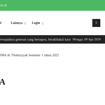
ch.id
l
Lainnya
Login
Minggu, 09 Agu 2026
generasi yang bertaqwa, berakhlakul karimah, trampil dan berwawasan luas
SMA At Thohiriyyah Semester 1 tahun 2025
MA