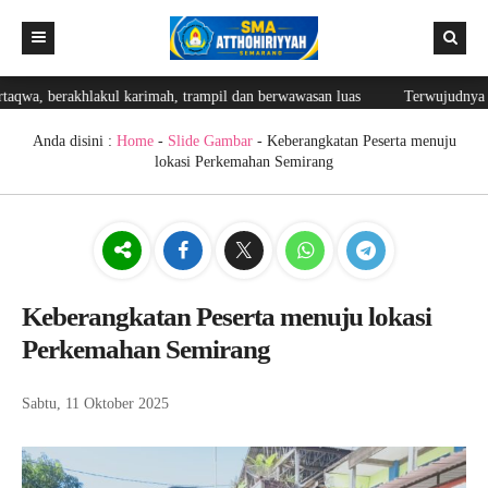
aqwa, berakhlakul karimah, trampil dan berwawasan luas
Terwujudnya ge
Beranda
Berita
Anda disini :
Home
-
Slide Gambar
- Keberangkatan Peserta menuju
lokasi Perkemahan Semirang
Editorial
Fasilitas
Blog Guru
Prestasi
Keberangkatan Peserta menuju lokasi
Perkemahan Semirang
Ekskul
Lainnya
Sabtu, 11 Oktober 2025
Login
Galeri
GTK
Login Web