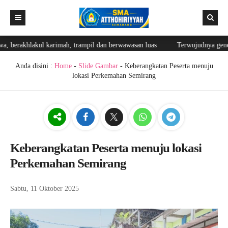
, berakhlakul karimah, trampil dan berwawasan luas
Terwujudnya genera
Beranda
Berita
Anda disini :
Home
-
Slide Gambar
- Keberangkatan Peserta menuju
lokasi Perkemahan Semirang
Editorial
Fasilitas
Blog Guru
Prestasi
Keberangkatan Peserta menuju lokasi
Perkemahan Semirang
Ekskul
Lainnya
Sabtu, 11 Oktober 2025
Login
Galeri
GTK
Login Web