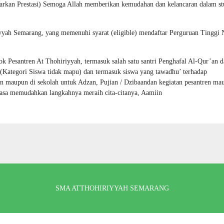
sarkan Prestasi) Semoga Allah memberikan kemudahan dan kelancaran dalam s
yyah Semarang, yang memenuhi syarat (eligible) mendaftar Perguruan Tinggi 
k Pesantren At Thohiriyyah, termasuk salah satu santri Penghafal Al-Qur’an d
Kategori Siswa tidak mapu) dan termasuk siswa yang tawadhu’ terhadap
n maupun di sekolah untuk Adzan, Pujian / Dzibaandan kegiatan pesantren ma
tiasa memudahkan langkahnya meraih cita-citanya, Aamiin
SMA ATTHOHIRIYYAH SEMARANG