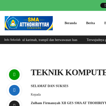
Beranda
Berita
E
Info Sekolah
wa, berakhlakul karimah, trampil dan berwawasan luas
Terwujudnya gene
TEKNIK KOMPUTE
SELAMAT DAN SUKSES
Kepada
Zulham Firmansyah XII GES SMA AT THOHIRI