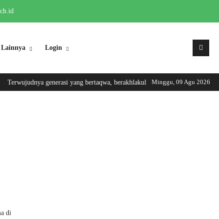
ch.id
Lainnya
Login
Minggu, 09 Agu 2026
Terwujudnya generasi yang bertaqwa, berakhlakul karimah, trampil dan berwa
a di