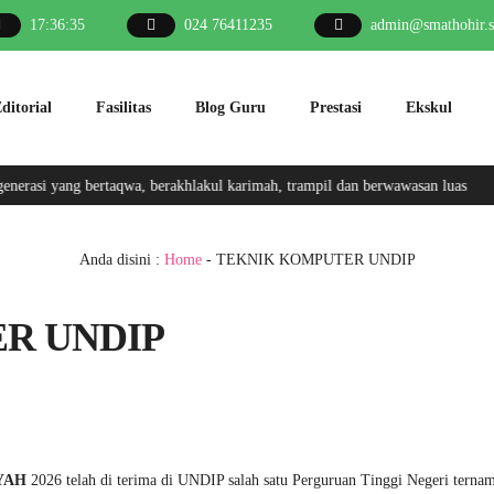
17
:
36
:
36
024 76411235
admin@smathohir.s
ditorial
Fasilitas
Blog Guru
Prestasi
Ekskul
rasi yang bertaqwa, berakhlakul karimah, trampil dan berwawasan luas
Anda disini :
Home
-
TEKNIK KOMPUTER UNDIP
R UNDIP
YYAH
2026 telah di terima di UNDIP salah satu Perguruan Tinggi Negeri ternam