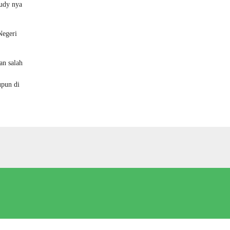
tudy nya
Negeri
an salah
upun di