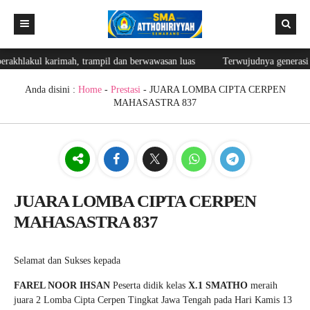
hlakul karimah, trampil dan berwawasan luas
Terwujudnya generasi yang
Beranda
Berita
Anda disini :
Home
-
Prestasi
- JUARA LOMBA CIPTA CERPEN
MAHASASTRA 837
Editorial
Fasilitas
Blog Guru
Prestasi
JUARA LOMBA CIPTA CERPEN
MAHASASTRA 837
Ekskul
Lainnya
Selamat dan Sukses kepada
Login
Galeri
FAREL NOOR IHSAN
Peserta didik kelas
X.1 SMATHO
meraih
GTK
Login Web
juara 2 Lomba Cipta Cerpen Tingkat Jawa Tengah pada Hari Kamis 13