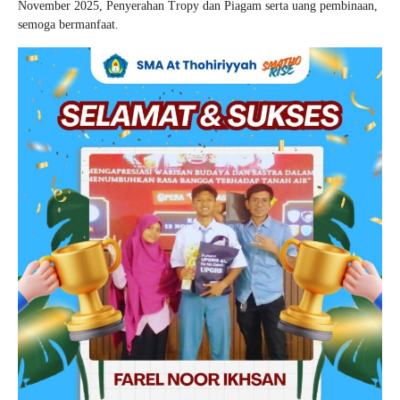
November 2025, Penyerahan Tropy dan Piagam serta uang pembinaan,
Video
Login Email
semoga bermanfaat.
Siswa
Alumni
Materi + Tugas
Download