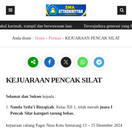
arimah, trampil dan berwawasan luas
Terwujudnya generasi yang bertaqw
Beranda
Berita
Anda disini :
Home
-
Prestasi
- KEJUARAAN PENCAK SILAT
Editorial
Fasilitas
Blog Guru
KEJUARAAN PENCAK SILAT
Prestasi
Ekskul
Selamat dan Sukses
kepada :
Lainnya
Nanda Syifa’i Risyqiyah
, Kelas XII.1, telah meraih
juara I
Pencak Silat kategori tarung bebas
,
Login
Galeri
kejuaraan cabang Pagar Nusa Kota Semarang 13 – 15 Desember 2024
GTK
Login Web