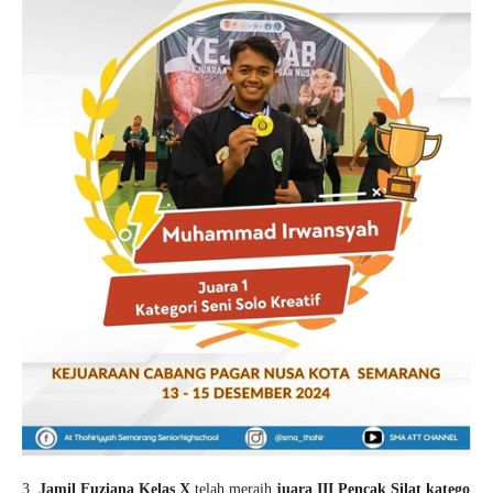
3.
Jamil Fuziana Kelas X
telah meraih
juara III Pencak Silat katego