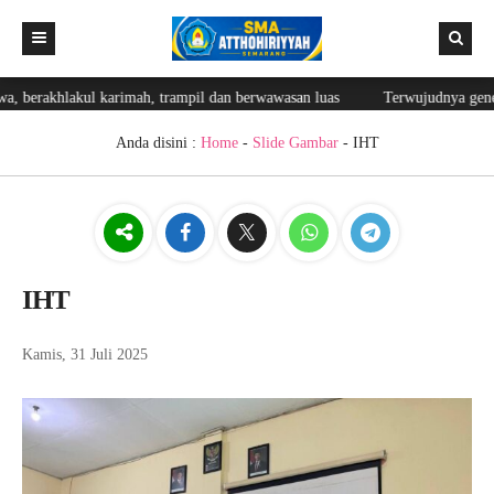
, berakhlakul karimah, trampil dan berwawasan luas
Terwujudnya genera
Beranda
Berita
Anda disini :
Home
-
Slide Gambar
- IHT
Editorial
Fasilitas
Blog Guru
IHT
Prestasi
Ekskul
Kamis, 31 Juli 2025
Lainnya
Login
Galeri
GTK
Login Web